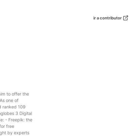
ir a contributor
m to offer the
 As one of
nd ranked 109
lobes 3 Digital
fe: - Freepik: the
for free
ught by experts